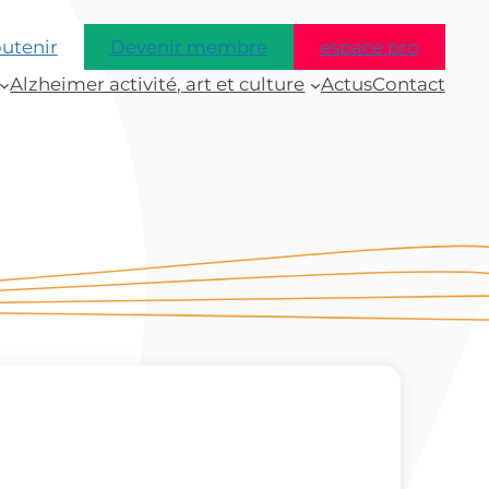
outenir
Devenir membre
espace pro
Alzheimer activité, art et culture
Actus
Contact