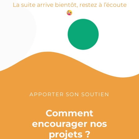
La suite arrive bientôt, restez à l’écoute
APPORTER SON SOUTIEN
Comment
encourager nos
projets ?